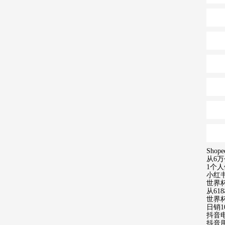
Sho
从6万
1个人
小红
世界杯
从6
世界
日销1
抖音
抖音