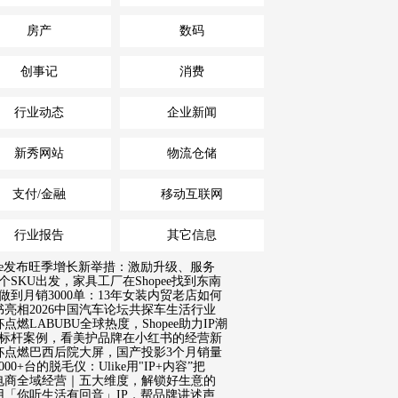
房产
数码
创事记
消费
行业动态
企业新闻
新秀网站
物流仓储
支付/金融
移动互联网
行业报告
其它信息
pee发布旺季增长新举措：激励升级、服务
个SKU出发，家具工厂在Shopee找到东南
做到月销3000单：13年女装内贸老店如何
书亮相2026中国汽车论坛共探车生活行业
点燃LABUBU全球热度，Shopee助力IP潮
18标杆案例，看美护品牌在小红书的经营新
杯点燃巴西后院大屏，国产投影3个月销量
000+台的脱毛仪：Ulike用"IP+内容”把
电商全域经营｜五大维度，解锁好生意的
用「你听生活有回音」IP，帮品牌讲述声