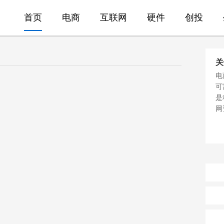
首页
电商
互联网
硬件
创投
关
电
可
是
网