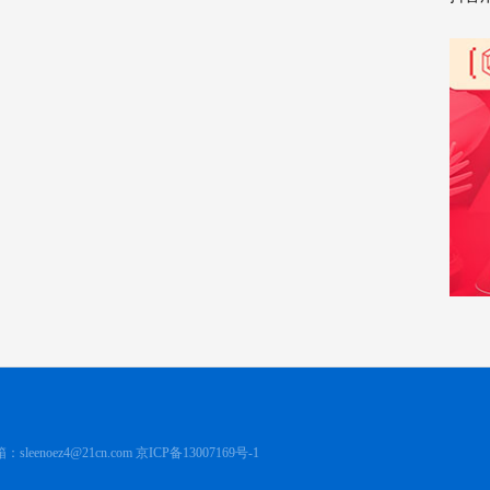
：sleenoez4@21cn.com
京ICP备13007169号-1