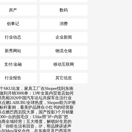
房产
数码
创事记
消费
行业动态
企业新闻
新秀网站
物流仓储
支付/金融
移动互联网
行业报告
其它信息
个SKU出发，家具工厂在Shopee找到东南
做到月销3000单：13年女装内贸老店如何
书亮相2026中国汽车论坛共探车生活行业
点燃LABUBU全球热度，Shopee助力IP潮
18标杆案例，看美护品牌在小红书的经营新
杯点燃巴西后院大屏，国产投影3个月销量
000+台的脱毛仪：Ulike用"IP+内容”把
电商全域经营｜五大维度，解锁好生意的
用「你听生活有回音」IP，帮品牌讲述声
pee与Meta深化合作，在东南亚及巴西等市