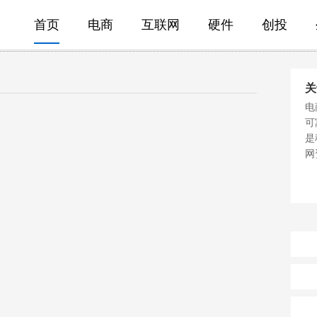
首页
电商
互联网
硬件
创投
关
电
可
是
网