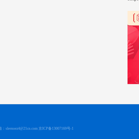
：sleenoez4@21cn.com
京ICP备13007169号-1