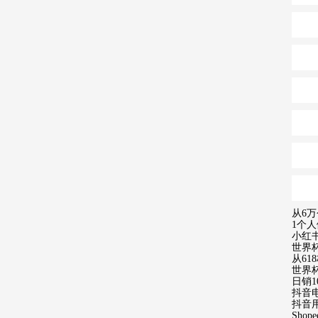
从6万
1个人
小红
世界杯
从6
世界
日销1
抖音
抖音
Sho