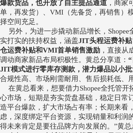
爆款货品，也开放了自主提品通道
，商家可
单，再发货）、VMI（先备货，再销售）
择空间充足。
另外，为进一步撬动新品增长，Shope
实打实的扶持权益，涵盖
JIT头程运费补贴
仓运费补贴和VMI首单销售激励
，直接从
调动商家新品布局积极性。黄总分享道：
JIT模式进行零库存测款，潜力爆品以小批
合规性高、市场刚需耐用、售后损耗低、
在黄总看来，想要借力Shopee全托管
心市场，短期是夯实货盘基础，稳定日常
造平台爆款，扩大市场占有率；长期来看
虑，深度绑定平台资源，实现销量和利润的
得未来肯定是要往品牌方向发展的。”黄总