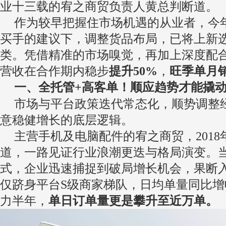
业十三载的宥之商贸负责人黄总判断道。
作为较早把握住市场机遇的从业者，今年初
买手的建议下，调整货品布局，已将上新
类。凭借精准的市场嗅觉，再加上深度配
营收在合作期内稳步
提升50%
，
旺季单月
一、全托管+高客单！顺应趋势才能撬
市场与平台政策迭代常态化，顺势调整
意稳健增长的底层逻辑。
主营手机及电脑配件的宥之商贸，2018年
道，一路见证行业浪潮更迭与格局演变。当S
式，企业迅速捕捉到破局增长机会，果断
仅跻身平台S级商家梯队，日均单量同比增
力半年，
单日订单量更是攀升至近万单。