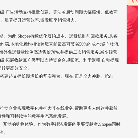
项升级:广告活动支持批量创建、算法冷启动周期大幅缩短、低效商
量、显著提升运营效率,激发旺季销售潜力。
为此,Shopee持续优化履约成本、退货机制与回款服务,从各
约端,本地化履约相较跨境直邮最高可节省50%的成本;逆向物流
,海外免退货款比例高达售价70%,并提供二次销售服务,减少经营
步升级:拓展收款账户类型以支持资金合规回流、利于退税;自动提现
周转更高效安全。
卖家搭建起支撑长期增长的坚实舞台。现在,正是全力冲刺、抢占
持续推动企业实现数字化并扩大其在线业务,帮助更多人触达并获益
容性和可持续性的数字生态系统发展。
、互动的购物体验。作为数字经济发展的重要贡献者,Shopee同时
功。