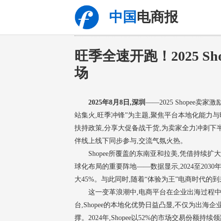
中国
电商报
旺季全速开跑！2025 S
场
2025年8月8日,深圳
——2025 Shopee
站集火,旺季冲锋”为主题,聚焦平台本地化能力与
扶持政策,分享大促备战干货,为卖家全力冲刺
伴线上线下同步参与,交流气氛火热。
Shopee所覆盖的东南亚和拉美,凭借持续
球化布局的重要阵地——数据显示,2024至2030年
大45%。与此同时,随着“体验为王”电商时代的
这一变革浪潮中,电商平台在企业出海过程
台,Shopee的本地化优势日益凸显,不仅为出
撑。2024年,Shopee以52%的市场交易份额