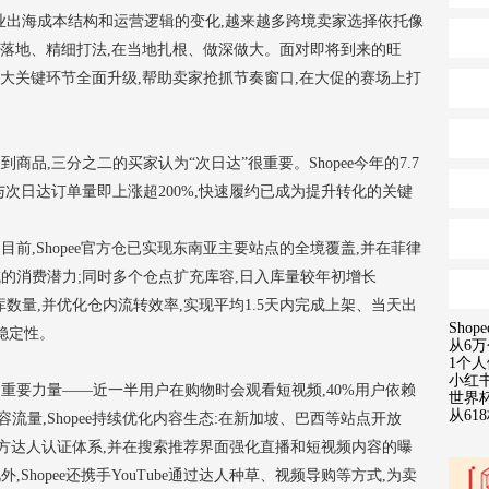
着企业出海成本结构和运营逻辑的变化,越来越多跨境卖家选择依托像
加速落地、精细打法,在当地扎根、做深做大。面对即将到来的旺
障三大关键环节全面升级,帮助卖家抢抓节奏窗口,在大促的赛场上打
品,三分之二的买家认为“次日达”很重要。Shopee今年的7.7
与次日达订单量即上涨超200%,快速履约已成为提升转化的关键
前,Shopee官方仓已实现东南亚主要站点的全境覆盖,并在菲律
的消费潜力;同时多个仓点扩充库容,日入库量较年初增长
库数量,并优化仓内流转效率,实现平均1.5天内完成上架、当天出
Sho
稳定性。
从6万
1个人
小红
重要力量——近一半用户在购物时会观看短视频,40%用户依赖
世界杯
从6
量,Shopee持续优化内容生态:在新加坡、巴西等站点开放
Live直播官方达人认证体系,并在搜索推荐界面强化直播和短视频内容的曝
Shopee还携手YouTube通过达人种草、视频导购等方式,为卖