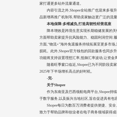
家打通更多站外流量通道。
内容引流之外,Shopee全站推广也迎来多
品新增再推广机制等,帮助卖家触达更广泛的流
本地保障:多维减负,打造高韧性经营底座
降本增效是跨境生意实现长期稳健发展的关键。
方面帮助卖家提升抗风险能力、稳固利润空间:履
方面,“物流+”海外免退服务持续拓展至更多市场
损耗。此外,Shopee官方钱包的回款服务也同
功能将支持设置理想汇率,抵御汇率波动,让资金
随着旺季窗口临近,Shopee已为不同阶段
2025年下半场增长高点的好时机。
-完-
关于Shopee
作为东南亚及巴西领航电商平台,Shopee
于数字服务,以及振兴当地社区,旨在促进具有包
Shopee每日为数百万消费者提供便捷、安全
致力于帮助品牌和创业者在电子商务领域获得成