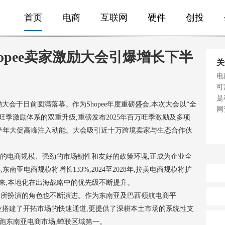
首页
电商
互联网
硬件
创投
hopee卖家激励大会引爆增长下半
关
电
可
是
卖家激励大会于日前圆满落幕。作为Shopee年度重磅盛会,本次大会以“全
网
旺季激励体系的双重升级,重磅发布2025年百万旺季激励及多项
下半年大促高峰注入动能。大会吸引近十万跨境卖家与生态合作伙
扩大的电商规模、强劲的市场韧性和友好的政策环境,正成为企业全
,东南亚电商规模将增长133%,2024至2028年,拉美电商规模将扩
到来,本地化在出海战略中的优先级不断提升。
中所扮演的角色也不断演进。作为东南亚及巴西领航电商平
海企业搭建了开拓市场的快速通道,更提供了深耕本土市场的系统性支
持续领跑东南亚电商市场,蝉联区域第一。