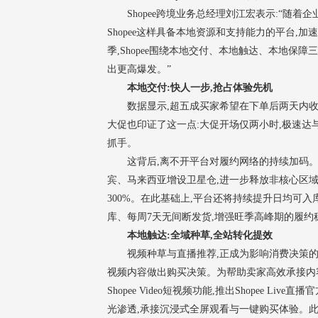
Shopee跨境业务总经理刘江宏表示:“随
Shopee这样具备本地资源和支持能力的平台,
季,Shopee围绕本地交付、本地触达、本地保
出更高爆发。”
本地交付:快人一步,抢占体验先机
数据显示,超五成买家希望在下单后两天内收到商
大促也印证了这一点:大促开场仅两小时,极速达
抓手。
这背后,离不开平台对履约网络的持续加码。目
宾、马来西亚增设卫星仓,进一步释放非核心区域
300%。在此基础上,平台还将持续提升日均可入
库、每周7天无间断发货,增强旺季高峰期的履约
本地触达:全域种草,全站转化提效
视频种草与直播推荐,正成为影响消费决策的
视频内容做出购买决策。为帮助卖家高效承接内容流
Shopee Video短视频功能,推出Shopee 
光渗透,承接沉浸式全屏观看与一键购买体验。此外,